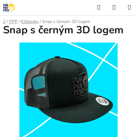
Přejít
Hledat
NÁKUP
na
KOŠÍK
obsah
Domů
/
PPP
/
Kšiltovky
/
Snap s černým 3D logem
Snap s černým 3D logem